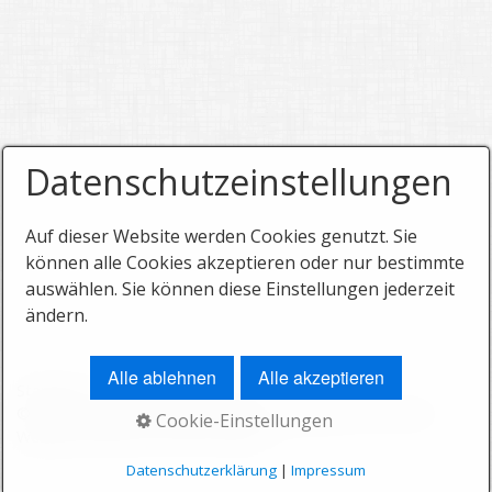
Caasis
Heidelbeeren
Salat
Schnittmangold
Rorter Schnittmangold
Datenschutzeinstellungen
Zwiebel
Auf dieser Website werden Cookies genutzt. Sie
Basilikum
können alle Cookies akzeptieren oder nur bestimmte
Kräuter
auswählen. Sie können diese Einstellungen jederzeit
Rondini
ändern.
Zuccetti schneiden
Alle ablehnen
Alle akzeptieren
Gurken schneiden
Startseite
Kontakt
Impressum
© 2026 Beeren und Gemüse zum Selberpflücken Embrach -
Cookie-Einstellungen
Kefen pflücken
Website erstellt mit Zeta Producer
Zucchini mit Büte
Datenschutzerklärung
|
Impressum