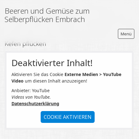
Beeren und Gemüse zum
Selberpflücken Embrach
Menü
Kefen pflücken
Deaktivierter Inhalt!
beeren.ch
Aktivieren Sie das Cookie
Externe Medien > YouTube
Video
um diesen Inhalt anzuzeigen!
Zum Selberpflücken
Anbieter: YouTube
Wie pflücke ich Beeren und Gemüse ?
Videos von YouTube.
Erdbeeren
Datenschutzerklärung
Himbeeren
COOKIE AKTIVIEREN
Johannisbeeren pflücken
Jostabeeren